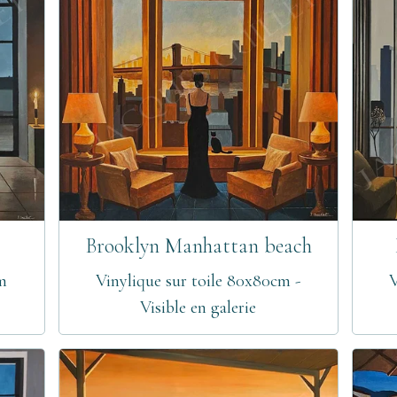
Brooklyn Manhattan beach
cm
Vinylique sur toile 80x80cm -
V
Visible en galerie