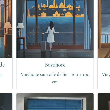
de
Bosphore
 -
Vinylique sur toile de lin - 100 x 100
Viny
cm