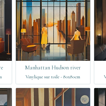
re
Manhattan Hudson river
cm
Vinylique sur toile - 80x80cm
V