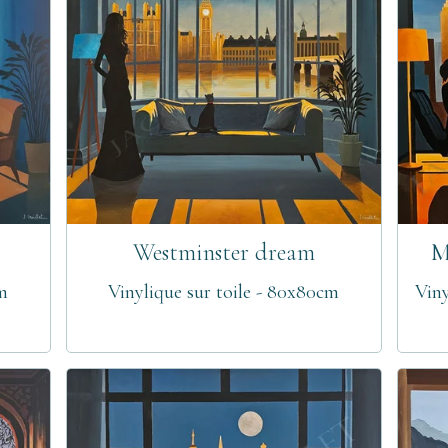
Westminster dream
M
cm
Vinylique sur toile - 80x80cm
Viny