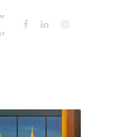
he
ct